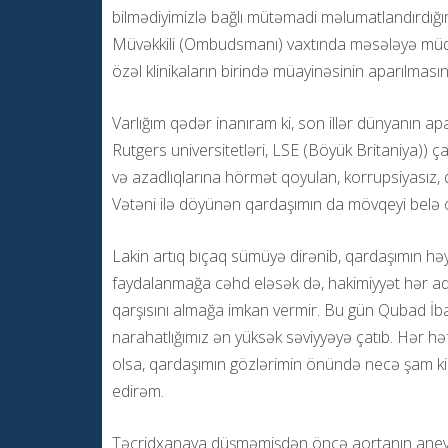
bilmədiyimizlə bağlı mütəmadi məlumatlandırdığ
Müvəkkili (Ombudsmanı) vaxtında məsələyə müda
özəl klinikaların birində müayinəsinin aparılması
Varlığım qədər inanıram ki, son illər dünyanın apa
Rutgers universitetləri, LSE (Böyük Britaniya))
və azadlıqlarına hörmət qoyulan, korrupsiyasız
Vətəni ilə döyünən qardaşımın da mövqeyi belə ol
Lakin artıq bıçaq sümüyə dirənib, qardaşımın hə
faydalanmağa cəhd eləsək də, hakimiyyət hər add
qarşısını almağa imkan vermir. Bu gün Qubad İbad
narahatlığımız ən yüksək səviyyəyə çatıb. Hər h
olsa, qardaşımın gözlərimin önündə necə şam kimi
edirəm.
Təcridxanaya düşməmişdən öncə aortanın anevrizm