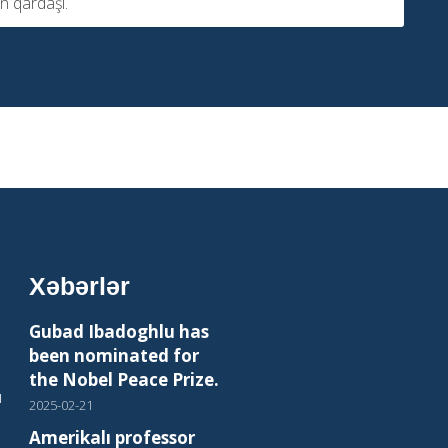
n qardaşı.
Xəbərlər
Gubad Ibadoghlu has
been nominated for
the Nobel Peace Prize.
ı
2025-02-21
Amerikalı professor