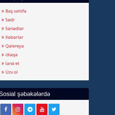
Baş səhifə
Sədr
Sənədlər
Xəbərlər
Qalereya
Əlaqə
İanə et
Üzv ol
Sosial şəbəkələrdə