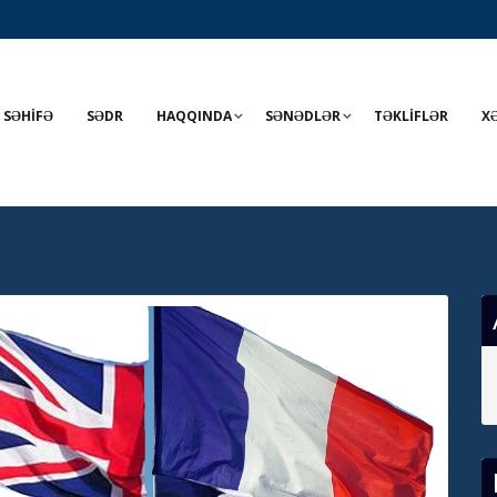
 SƏHİFƏ
SƏDR
HAQQINDA
SƏNƏDLƏR
TƏKLİFLƏR
X