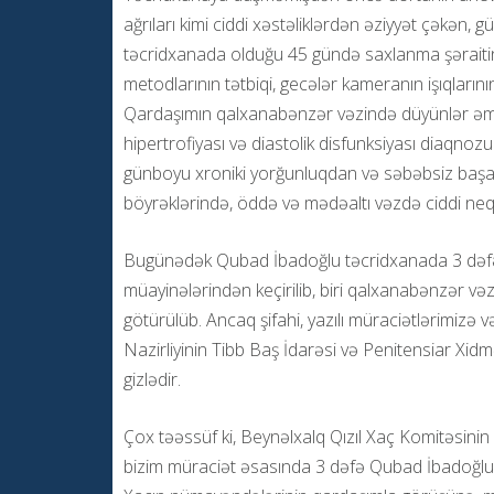
ağrıları kimi ciddi xəstəliklərdən əziyyət çəkə
təcridxanada olduğu 45 gündə saxlanma şəraitinin
metodlarının tətbiqi, gecələr kameranın işıqları
Qardaşımın qalxanabənzər vəzində düyünlər əməl
hipertrofiyası və diastolik disfunksiyası diaqnoz
günboyu xroniki yorğunluqdan və səbəbsiz başağ
böyrəklərində, öddə və mədəaltı vəzdə ciddi neqat
Bugünədək Qubad İbadoğlu təcridxanada 3 dəfə 
müayinələrindən keçirilib, biri qalxanabənzər v
götürülüb. Ancaq şifahi, yazılı müraciətlərimizə 
Nazirliyinin Tibb Baş İdarəsi və Penitensiar Xidm
gizlədir.
Çox təəssüf ki, Beynəlxalq Qızıl Xaç Komitəsini
bizim müraciət əsasında 3 dəfə Qubad İbadoğlunu