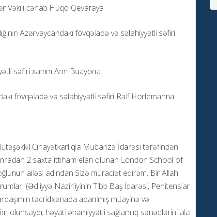
lər Vəkili cənab Hüqo Qevaraya
lığının Azərvaycandakı fövqəladə və səlahiyyətli səfiri
ətli səfiri xanım Ann Buayona
kı fövqəladə və səlahiyyətli səfiri Ralf Horlemanna
 Mütəşəkkil Cinayətkarlıqla Mübarizə İdarəsi tərəfindən
 sonradan 2 saxta ittiham elan olunan London School of
unun ailəsi adından Sizə müraciət edirəm. Bir Allah
umları (Ədliyyə Nazirliyinin Tibb Baş İdarəsi, Penitensiar
qardaşımın təcridxanada aparılmış müayinə və
qdim olunsaydı, həyati əhəmiyyətli sağlamlıq sənədlərini ala