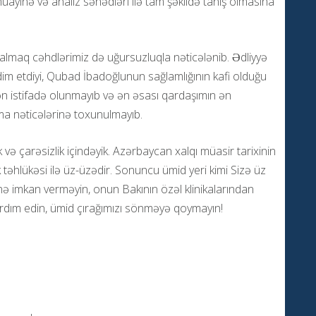
yinə və analiz sənədləri ilə tam şəkildə tanış olmasına
 almaq cəhdlərimiz də uğursuzluqla nəticələnib. Ədliyyə
im etdiyi, Qubad İbadoğlunun sağlamlığının kafi olduğu
dən istifadə olunmayıb və ən əsası qardaşımın ən
ma nəticələrinə toxunulmayıb.
və çarəsizlik içindəyik. Azərbaycan xalqı müasir tarixinin
k təhlükəsi ilə üz-üzədir. Sonuncu ümid yeri kimi Sizə üz
ə imkan verməyin, onun Bakının özəl klinikalarından
ardım edin, ümid çırağımızı sönməyə qoymayın!