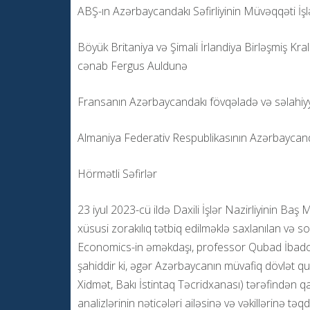
ABŞ-ın Azərbaycandakı Səfirliyinin Müvəqqəti İş
Böyük Britaniya və Şimali İrlandiya Birləşmiş Kral
cənab Fergus Auldunə
Fransanın Azərbaycandakı fövqəladə və səlahiyy
Almaniya Federativ Respublikasının Azərbaycanda
Hörmətli Səfirlər
23 iyul 2023-cü ildə Daxili İşlər Nazirliyinin Baş
xüsusi zorakılıq tətbiq edilməklə saxlanılan və
Economics-in əməkdaşı, professor Qubad İbadoğl
şahiddir ki, əgər Azərbaycanın müvafiq dövlət qur
Xidmət, Bakı İstintaq Təcridxanası) tərəfindən 
analizlərinin nəticələri ailəsinə və vəkillərinə tə