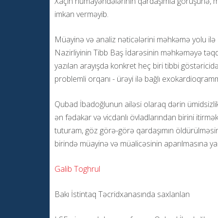
Xaçın nümayəndələrinin qardaşımla görüşünə, müa
imkan verməyib.
Müayinə və analiz nəticələrini məhkəmə yolu ilə
Nazirliyinin Tibb Baş İdarəsinin məhkəməyə təqd
yazılan arayışda konkret heç biri tibbi göstərici
problemli orqanı - ürəyi ilə bağlı exokardioqram
Qubad İbadoğlunun ailəsi olaraq dərin ümidsizlik 
ən fədakar və vicdanlı övladlarından birini itirmə
tuturam, göz görə-görə qardaşımın öldürülməsin
birində müayinə və müalicəsinin aparılmasına y
Galib Toghrul
Bakı İstintaq Təcridxanasında saxlanlan