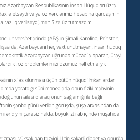
ımız Azərbaycan Respublikasının İnsan Hüquqları üzrə
xilə etsəydi və ya öz xərclərimiz hesabına qardaşımın
na razılıq verilsəydi, mən Sizə üz tutmazdım.
rıcı universitetlərində (ABŞ-ın Şimali Karolina, Prinston,
 çalışsa da, Azərbaycanı heç vaxt unutmayan, insan hüquq
, demokratik Azərbaycan uğrunda mücadilə aparan, ürəyi
ardı ki, öz problemlərimizi özümüz həll etməliyik.
yatının xilas olunması üçün bütün hüquqi imkanlardan
ımda yaratdığı süni maneələrlə onun fiziki məhvinin
oğlunun ailəsi olaraq onun sağlamlığı ilə bağlı
əftənin şənbə günü verilən görüşdə, şüşə arxasından da
 əridiyini çarəsiz halda, böyük iztirab içində müşahidə
ası, yüksək qan təzyiqi, II tip şəkərli diabet və onurğa