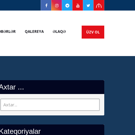
ƏBƏRLƏR
QALEREYA
ƏLAQƏ
ÜZV OL
Axtar ...
Kateqoriyalar