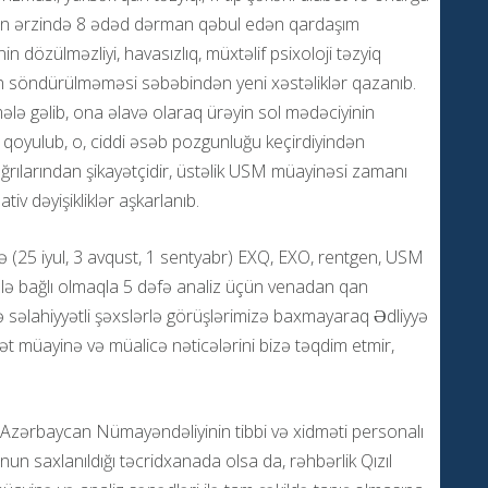
n, gün ərzində 8 ədəd dərman qəbul edən qardaşım
 dözülməzliyi, havasızlıq, müxtəlif psixoloji təzyiq
nın söndürülməməsi səbəbindən yeni xəstəliklər qazanıb.
ə gəlib, ona əlavə olaraq ürəyin sol mədəciyinin
u qoyulub, o, ciddi əsəb pozgunluğu keçirdiyindən
rılarından şikayətçidir, üstəlik USM müayinəsi zamanı
iv dəyişikliklər aşkarlanıb.
(25 iyul, 3 avqust, 1 sentyabr) EXQ, EXO, rentgen, USM
əzlə bağlı olmaqla 5 dəfə analiz üçün venadan qan
və səlahiyyətli şəxslərlə görüşlərimizə baxmayaraq Ədliyyə
ət müayinə və müalicə nəticələrini bizə təqdim etmir,
n Azərbaycan Nümayəndəliyinin tibbi və xidməti personalı
n saxlanıldığı təcridxanada olsa da, rəhbərlik Qızıl