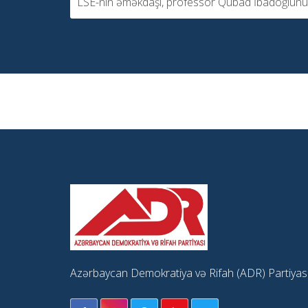
LSE-nin əməkdaşı, professor Qubad İbadoğlunu
Azərbaycan Demokratiya və Rifah (ADR) Partiyas