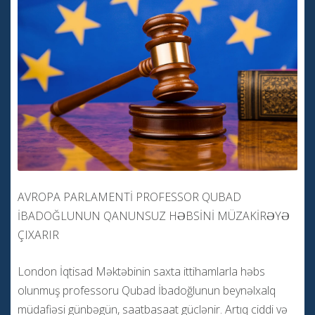
AVROPA PARLAMENTİ PROFESSOR QUBAD
İBADOĞLUNUN QANUNSUZ HƏBSİNİ MÜZAKİRƏYƏ
ÇIXARIR
London İqtisad Məktəbinin saxta ittihamlarla həbs
olunmuş professoru Qubad İbadoğlunun beynəlxalq
müdafiəsi günbəgün, saatbasaat güclənir. Artıq ciddi və