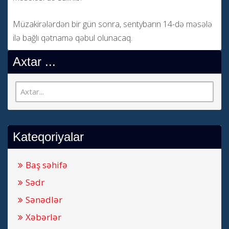
Müzakirələrdən bir gün sonra, sentybarın 14-də məsələ
ilə bağlı qətnamə qəbul olunacaq.
Axtar ...
Kateqoriyalar
Baş səhifə
Sədr
Sənədlər
Xəbərlər