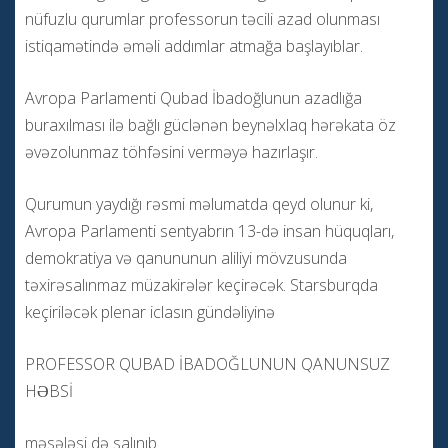
nüfuzlu qurumlar professorun təcili azad olunması
istiqamətində əməli addımlar atmağa başlayıblar.
Avropa Parlamenti Qubad İbadoğlunun azadlığa
buraxılması ilə bağlı güclənən beynəlxlaq hərəkata öz
əvəzolunmaz töhfəsini verməyə hazırlaşır.
Qurumun yaydığı rəsmi məlumatda qeyd olunur ki,
Avropa Parlamenti sentyabrın 13-də insan hüquqları,
demokratiya və qanununun aliliyi mövzusunda
təxirəsalınmaz müzakirələr keçirəcək. Starsburqda
keçiriləcək plenar iclasın gündəliyinə
PROFESSOR QUBAD İBADOĞLUNUN QANUNSUZ
HƏBSİ
məsələsi də salınıb.