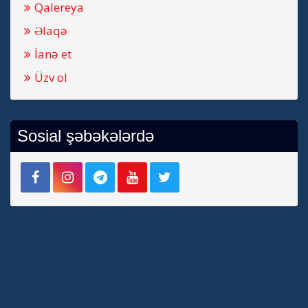
Qalereya
Əlaqə
İanə et
Üzv ol
Sosial şəbəkələrdə