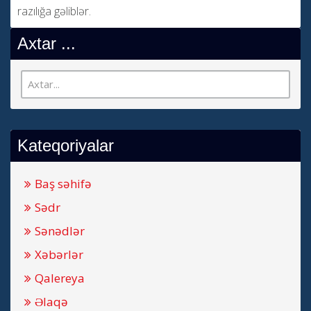
razılığa gəliblər.
Axtar ...
Kateqoriyalar
Baş səhifə
Sədr
Sənədlər
Xəbərlər
Qalereya
Əlaqə