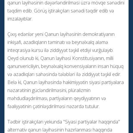
qanun layihəsinin dəyərləndirilməsi üzrə mövqe sənədini
təqdim edib. Görüş iştirakçıları sənədi təqdir edib və
imzalayıblar.
Çıxış edənlər yeni Qanun layihəsinin demokratiyanın
inkişafı, azadlıqların təminatı və beynəlxalq aləmə
inteqrasiya kursu ilə ziddiyyət təşkil etdiyi vurğulayıb.
Qeyd olunub ki, Qanun layihəsi Konstitusiyanın, milli
qanunvericiliyin, beynəlxalq konvensiyaların insan hüquq
və azadlıqları sahəsində tələbləri ilə ziddiyyət təşkil edir.
Belə ki, Qanun layihəsində hakimiyyətin siyasi partiyalara
nəzarətinin gücləndirilməsini, plüralizmin
məhdudlaşdırılması, partiyaların qeydiyyatının və
fəaliyyətinin çətinləşdirilməsi nəzərdə tutulur.
Tədbir iştirakçıları yekunda "Siyasi partiyalar haqqında"
alternativ qanun layihəsinin hazırlanması haqqında