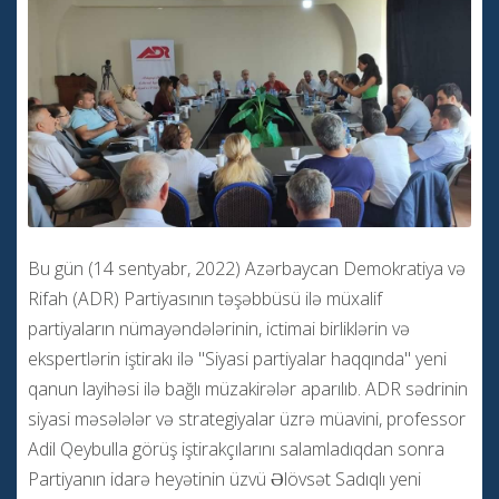
Bu gün (14 sentyabr, 2022) Azərbaycan Demokratiya və
Rifah (ADR) Partiyasının təşəbbüsü ilə müxalif
partiyaların nümayəndələrinin, ictimai birliklərin və
ekspertlərin iştirakı ilə "Siyasi partiyalar haqqında" yeni
qanun layihəsi ilə bağlı müzakirələr aparılıb. ADR sədrinin
siyasi məsələlər və strategiyalar üzrə müavini, professor
Adil Qeybulla görüş iştirakçılarını salamladıqdan sonra
Partiyanın idarə heyətinin üzvü Əlövsət Sadıqlı yeni