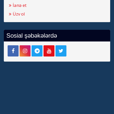
İanə et
Üzv ol
Sosial şəbəkələrdə