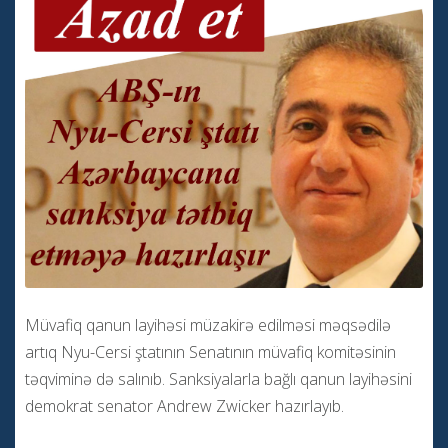
Müvafiq qanun layihəsi müzakirə edilməsi məqsədilə
artıq Nyu-Cersi ştatının Senatının müvafiq komitəsinin
təqviminə də salınıb. Sanksiyalarla bağlı qanun layihəsini
demokrat senator Andrew Zwicker hazırlayıb.