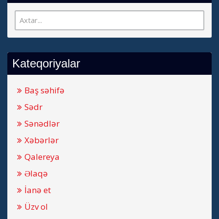
Kateqoriyalar
Baş səhifə
Sədr
Sənədlər
Xəbərlər
Qalereya
Əlaqə
İanə et
Üzv ol