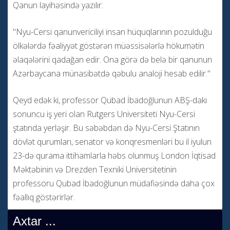
Qanun layihəsində yazılır:
"Nyu-Cersi qanunvericiliyi insan hüquqlarının pozulduğu
ölkələrdə fəaliyyət göstərən müəssisələrlə hökumətin
əlaqələrini qadağan edir. Ona görə də belə bir qanunun
Azərbaycana münasibətdə qəbulu analoji hesab edilir."
Qeyd edək ki, professor Qubad İbadoğlunun ABŞ-dakı
sonuncu iş yeri olan Rutgers Universiteti Nyu-Cersi
ştatında yerləşir. Bu səbəbdən də Nyu-Cersi Ştatının
dövlət qurumları, senator və konqresmenləri bu il iyulun
23-də qurama ittihamlarla həbs olunmuş London İqtisad
Məktəbinin və Drezden Texniki Universitetinin
professoru Qubad İbadoğlunun müdafiəsində daha çox
fəallıq göstərirlər.
Axtar ...