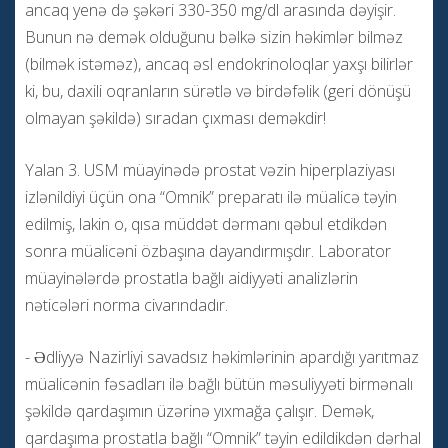
ancaq yenə də şəkəri 330-350 mg/dl arasında dəyişir.
Bunun nə demək olduğunu bəlkə sizin həkimlər bilməz
(bilmək istəməz), ancaq əsl endokrinoloqlar yaxşı bilirlər
ki, bu, daxili oqranların sürətlə və birdəfəlik (geri dönüşü
olmayan şəkildə) sıradan çıxması deməkdir!
Yalan 3. USM müayinədə prostat vəzin hiperplaziyası
izlənildiyi üçün ona “Omnik” preparatı ilə müalicə təyin
edilmiş, lakin o, qısa müddət dərmanı qəbul etdikdən
sonra müalicəni özbaşına dayandırmışdır. Laborator
müayinələrdə prostatla bağlı aidiyyəti analizlərin
nəticələri norma civarındadır.
- Ədliyyə Nazirliyi savadsız həkimlərinin apardığı yarıtmaz
müalicənin fəsadları ilə bağlı bütün məsuliyyəti birmənalı
şəkildə qardaşımın üzərinə yıxmağa çalışır. Demək,
qardaşıma prostatla bağlı “Omnik” təyin edildikdən dərhal