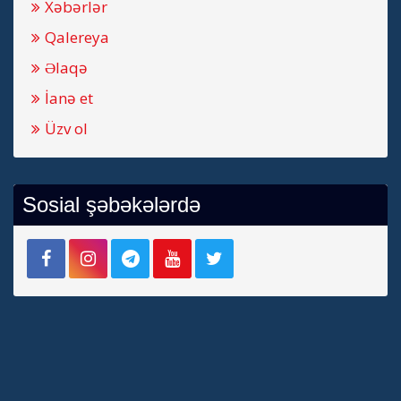
Xəbərlər
Qalereya
Əlaqə
İanə et
Üzv ol
Sosial şəbəkələrdə