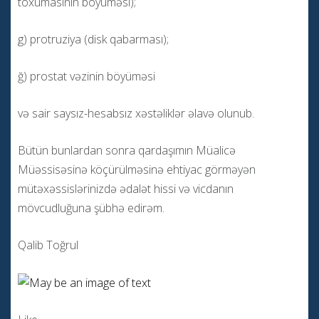
toxumasının böyüməsi);
g) protruziya (disk qabarması);
ğ) prostat vəzinin böyüməsi
və sair saysız-hesabsız xəstəliklər əlavə olunub.
Bütün bunlardan sonra qardaşımın Müalicə
Müəssisəsinə köçürülməsinə ehtiyac görməyən
mütəxəssislərinizdə ədalət hissi və vicdanın
mövcudluğuna şübhə edirəm.
Qalib Toğrul