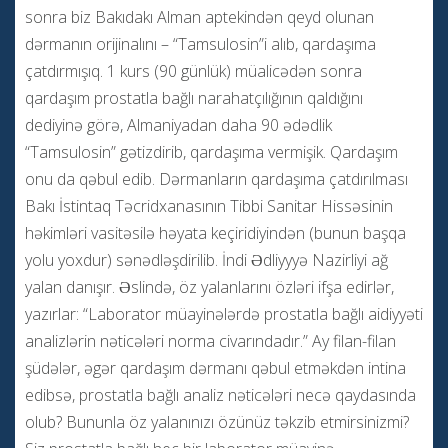
sonra biz Bakıdakı Alman aptekindən qeyd olunan
dərmanın orijinalını – “Tamsulosin”i alıb, qardaşıma
çatdırmışıq. 1 kurs (90 günlük) müalicədən sonra
qardaşım prostatla bağlı narahatçılığının qaldığını
dediyinə görə, Almaniyadan daha 90 ədədlik
“Tamsulosin” gətizdirib, qardaşıma vermişik. Qardaşım
onu da qəbul edib. Dərmanların qardaşıma çatdırılması
Bakı İstintaq Təcridxanasının Tibbi Sanitar Hissəsinin
həkimləri vasitəsilə həyata keçiridiyindən (bunun başqa
yolu yoxdur) sənədləşdirilib. İndi Ədliyyyə Nazirliyi ağ
yalan danışır. Əslində, öz yalanlarını özləri ifşa edirlər,
yazırlar: “Laborator müayinələrdə prostatla bağlı aidiyyəti
analizlərin nəticələri norma civarındadır.” Ay filan-filan
şüdələr, əgər qardaşım dərmanı qəbul etməkdən intina
edibsə, prostatla bağlı analiz nəticələri necə qaydasında
olub? Bununla öz yalanınızı özünüz təkzib etmirsinizmi?