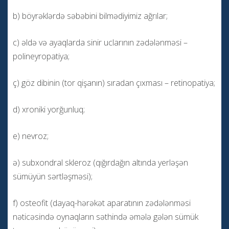
b) böyrəklərdə səbəbini bilmədiyimiz ağrılar;
c) əldə və ayaqlarda sinir uclarının zədələnməsi –
polineyropatiya;
ç) göz dibinin (tor qişanın) sıradan çıxması – retinopatiya;
d) xroniki yorğunluq;
e) nevroz;
ə) subxondral skleroz (qığırdağın altında yerləşən
sümüyün sərtləşməsi);
f) osteofit (dayaq-hərəkət aparatının zədələnməsi
nəticəsində oynaqların səthində əmələ gələn sümük