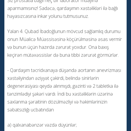
Siz prostatla bağlı heç bir laborator müayinə
aparmamısınız! Sadəcə, qardaşımın xəstəlikləri ilə bağlı
həyasızcasına inkar yolunu tutmusunuz.
Yalan 4. Qubad İbadoğlunun mövcud sağlamlıq durumu
onun Müalicə Müəssisəsinə köçürülməsinə əsas vermir
və bunun üçün hazırda zərurət yoxdur. Ona baxış
keçirən mütəxəssislər də buna tibbi zərurət görmürlər.
- Qardaşım təcridxanaya düşəndə aortanın anevrizması
xəstəliyindən əziyyət çəkirdi, belində sinirlərin
degenerasiyası qeydə alınmışdı, gəzinti və 2 tabletka ilə
tənzimlədiyi şəkəri vardı. İndi bu xəstəliklərin üzərinə
saxlanma şəraitinin dözülməzliyi və həkimlərinizin
səbatsızlığı ucbatından
a) qalxanabənzər vəzdə düyünlər;