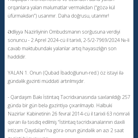
orqanlara yalan məlumatlar verməkdən (“gözə kül
üfürməkdən”) usanmır. Daha doğrusu, utanmır!
Ədliyyə Nazirliyinin Ombudsmanın sorğusuna verdiyi
sonuncu - 2 Aprel 2024-cü il tarixli, 2-5/2-7969/2024 №-li
cavab məktubundakı yalanlar artıq həyasızlığın son
həddidir.
YALAN 1. Onun (Qubad İbadoğlunun-red.) öz istəyi ilə
gündəlik gəzinti müddəti artırılmışdır.
- Qardaşım Bakı İstintaq Təcridxanasında saxlanıldığı 257
gündə bir gün belə gəzintiyə çıxarılmayıb. Halbuki
Nazirlər Kabinetinin 26 fevral 2014-cü il tarixli 63 nömrəli
qərarı ilə təsdiq edilmiş “İstintaq təcridxanalarının daxili
intizam Qaydaları”na görə onun gündəlik ən azı 2 saat