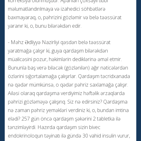
korreksiya olunmuşdur. Aparılan çoxsaylı tibbi
məlumatlandırılmaya və izahedici söhbətlərə
baxmayaraq, o, pəhrizini gözləmir və belə təəssürat
yaranır ki, o, bunu bilərəkdən edir.
- Məhz Ədliyyə Nazirliyi qəsdən belə təəssürat
yaratmağa çalışır ki, guya qardaşım bilərəkdən
müalicəsini pozur, həkimlərin dediklərinə əməl etmir.
Bununla baş verə biləcək (gözlənilən) ağır nəticələrdən
özlərini sığortalamağa çalışırlar. Qardaşım təcridxanada
nə qədər mümkünsə, o qədər pəhriz saxlamağa çalışır.
Ailəsi olaraq qardaşıma verdiyimiz həftəlik ərzaqlarda
pəhrizi gözləməyə çalışırıq. Siz nə edirsiniz? Qardaşıma
nə zaman pəhriz yeməkləri verdiniz ki, o, bundan imtina
elədi? 257 gün öncə qardaşım şəkərini 2 tabletka ilə
tənzimləyirdi. Hazırda qardaşım sizin bivec
endokrinoloqun təyinatı ilə gündə 30 vahid insulin vurur,