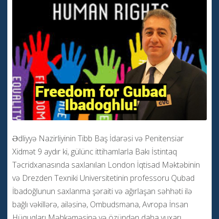
Ədliyyə Nazirliyinin Tibb Baş İdarəsi və Penitensiar
Xidmət 9 aydır ki, gülünc ittihamlarla Bakı İstintaq
Təcridxanasında saxlanılan London İqtisad Məktəbinin
və Drezden Texniki Universitetinin professoru Qubad
İbadoğlunun saxlanma şəraiti və ağırlaşan səhhəti ilə
bağlı vəkillərə, ailəsinə, Ombudsmana, Avropa İnsan
Hüquqları Məhkəməsinə və özündən daha yuxarı