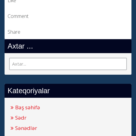
Like
Comment
Share
Axtar ...
Kateqoriyalar
Baş səhifə
Sədr
Sənədlər