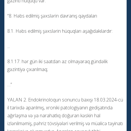
gəzinti hüququ var:
“8. Həbs edilmiş şəxslərin davranış qaydaları
8.1. Həbs edilmiş şəxslərin hüquqları aşağıdakılardır:
...
8.1.17. hər gün iki saatdan az olmayaraq gündəlik
gəzintiyə çıxarılmaq;
…”
YALAN 2. Endokrinoloqun sonuncu baxışı 18.03.2024-cü
il tarixdə aparılmış, xroniki patologiyanın gedişatında
ağırlaşma və ya narahatlıq doğuran kəskin hal
izlənilməmiş, pəhriz tövsiyələri verilmiş və müalicə təyinatı