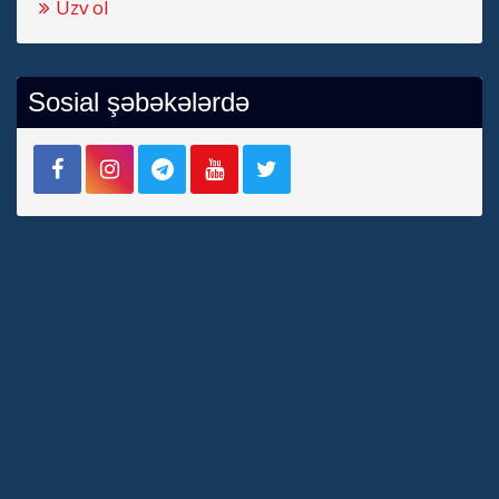
Üzv ol
Sosial şəbəkələrdə