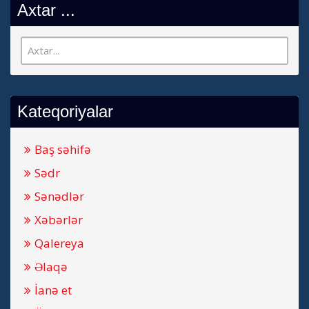
Axtar ...
Kateqoriyalar
Baş səhifə
Sədr
Sənədlər
Xəbərlər
Qalereya
Əlaqə
İanə et