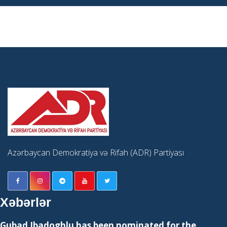
Azərbaycan Demokratiya və Rifah (ADR) Partiyası
Xəbərlər
Gubad Ibadoghlu has been nominated for the