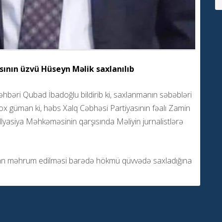
ının üzvü Hüseyn Məlik saxlanılıb
hbəri Qubad İbadoğlu bildirib ki, saxlanmanın səbəbləri
çox güman ki, həbs Xalq Cəbhəsi Partiyasının fəalı Zamin
lyasiya Məhkəməsinin qarşısında Məliyin jurnalistlərə
dan məhrum edilməsi barədə hökmü qüvvədə saxladığına