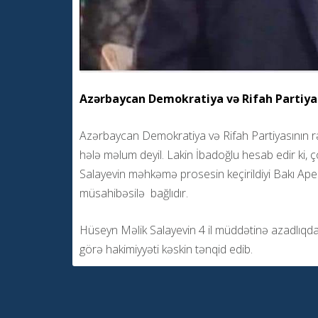
Azərbaycan Demokratiya və Rifah Partiyas
Azərbaycan Demokratiya və Rifah Partiyasının rə
hələ məlum deyil. Lakin İbadoğlu hesab edir ki, 
Salayevin məhkəmə prosesin keçirildiyi Bakı Apel
müsahibəsilə bağlıdır.
Hüseyn Məlik Salayevin 4 il müddətinə azadlıq
görə hakimiyyəti kəskin tənqid edib.