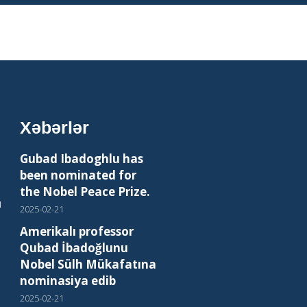
Xəbərlər
Gubad Ibadoghlu has
been nominated for
the Nobel Peace Prize.
ı
2025-02-21
Amerikalı professor
Qubad İbadoğlunu
Nobel Sülh Mükafatına
nominasiya edib
2025-02-21