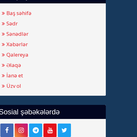
Baş səhifə
Sədr
Sənədlər
Xəbərlər
Qalereya
Əlaqə
İanə et
Üzv ol
Sosial şəbəkələrdə