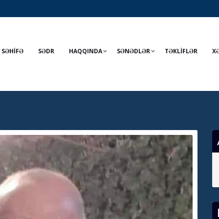
 SƏHİFƏ
SƏDR
HAQQINDA
SƏNƏDLƏR
TƏKLİFLƏR
X