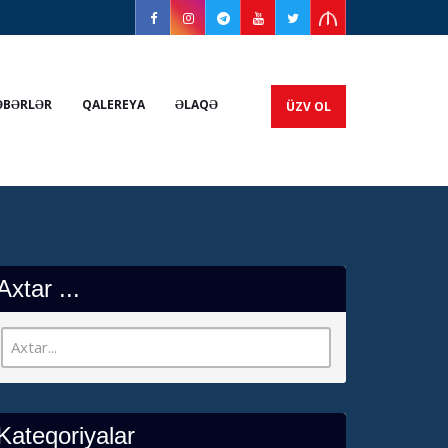
ƏBƏRLƏR
QALEREYA
ƏLAQƏ
ÜZV OL
Axtar ...
Kateqoriyalar