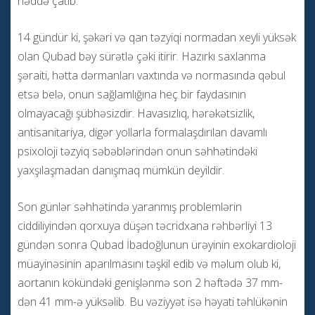
həddə çatıb.
14 gündür ki, şəkəri və qan təzyiqi normadan xeyli yüksək
olan Qubad bəy sürətlə çəki itirir. Hazırkı saxlanma
şəraiti, hətta dərmanları vaxtında və normasında qəbul
etsə belə, onun sağlamlığına heç bir faydasının
olmayacağı şübhəsizdir. Havasızlıq, hərəkətsizlik,
antisanitariya, digər yollarla formalaşdırılan davamlı
psixoloji təzyiq səbəblərindən onun səhhətindəki
yaxşılaşmadan danışmaq mümkün deyildir.
Son günlər səhhətində yaranmış problemlərin
ciddiliyindən qorxuya düşən təcridxana rəhbərliyi 13
gündən sonra Qubad İbadoğlunun ürəyinin exokardioloji
müayinəsinin aparılmasını təşkil edib və məlum olub ki,
aortanın kökündəki genişlənmə son 2 həftədə 37 mm-
dən 41 mm-ə yüksəlib. Bu vəziyyət isə həyati təhlükənin