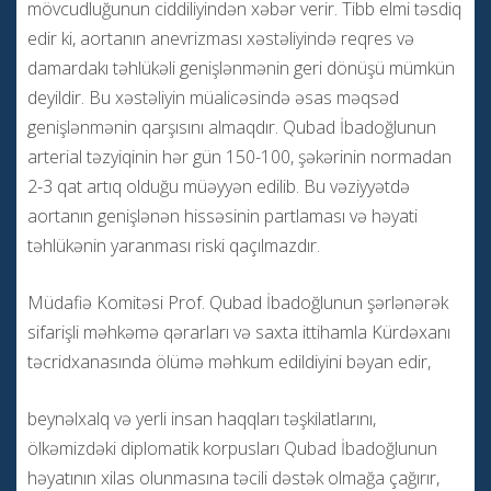
mövcudluğunun ciddiliyindən xəbər verir. Tibb elmi təsdiq
edir ki, aortanın anevrizması xəstəliyində reqres və
damardakı təhlükəli genişlənmənin geri dönüşü mümkün
deyildir. Bu xəstəliyin müalicəsində əsas məqsəd
genişlənmənin qarşısını almaqdır. Qubad İbadoğlunun
arterial təzyiqinin hər gün 150-100, şəkərinin normadan
2-3 qat artıq olduğu müəyyən edilib. Bu vəziyyətdə
aortanın genişlənən hissəsinin partlaması və həyati
təhlükənin yaranması riski qaçılmazdır.
Müdafiə Komitəsi Prof. Qubad İbadoğlunun şərlənərək
sifarişli məhkəmə qərarları və saxta ittihamla Kürdəxanı
təcridxanasında ölümə məhkum edildiyini bəyan edir,
beynəlxalq və yerli insan haqqları təşkilatlarını,
ölkəmizdəki diplomatik korpusları Qubad İbadoğlunun
həyatının xilas olunmasına təcili dəstək olmağa çağırır,