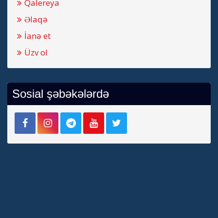
Qalereya
Əlaqə
İanə et
Üzv ol
Sosial şəbəkələrdə