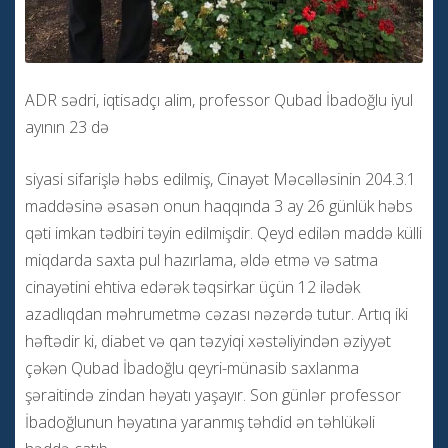
ADR sədri, iqtisadçı alim, professor Qubad İbadoğlu iyul
ayının 23 də
siyasi sifarişlə həbs edilmiş, Cinayət Məcəlləsinin 204.3.1
maddəsinə əsasən onun haqqında 3 ay 26 günlük həbs
qəti imkan tədbiri təyin edilmişdir. Qeyd edilən maddə külli
miqdarda saxta pul hazırlama, əldə etmə və satma
cinayətini ehtiva edərək təqsirkar üçün 12 ilədək
azadlıqdan məhrumetmə cəzası nəzərdə tutur. Artıq iki
həftədir ki, diabet və qan təzyiqi xəstəliyindən əziyyət
çəkən Qubad İbadoğlu qeyri-münasib saxlanma
şəraitində zindan həyatı yaşayır. Son günlər professor
İbadoğlunun həyatına yaranmış təhdid ən təhlükəli