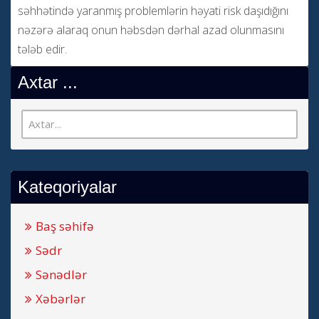
səhhətində yaranmış problemlərin həyati risk daşıdığını
nəzərə alaraq onun həbsdən dərhal azad olunmasını
tələb edir.
Axtar ...
Kateqoriyalar
Baş səhifə
Sədr
Sənədlər
Xəbərlər